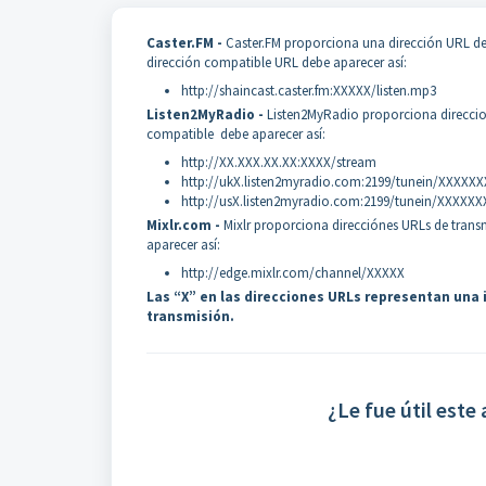
Caster.FM -
Caster.FM proporciona una dirección URL de
dirección compatible URL debe aparecer así:
http://shaincast.caster.fm:XXXXX/listen.mp3
Listen2MyRadio -
Listen2MyRadio proporciona direccio
compatible debe aparecer así:
http://XX.XXX.XX.XX:XXXX/stream
http://ukX.listen2myradio.com:2199/tunein/XXXXX
http://usX.listen2myradio.com:2199/tunein/XXXXXX
Mixlr.com -
Mixlr proporciona direcciónes URLs de trans
aparecer así:
http://edge.mixlr.com/channel/XXXXX
Las “X” en las direcciones URLs representan una 
transmisión.
¿Le fue útil este 