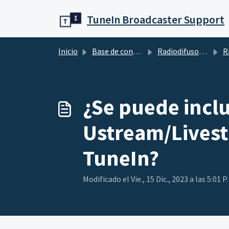
Ir al contenido principal
TuneIn Broadcaster Support
Inicio
Base de conocimientos
Radiodifusoras
Ra
¿Se puede inclu
Ustream/Livest
TuneIn?
Modificado el Vie., 15 Dic., 2023 a las 5:01 P.