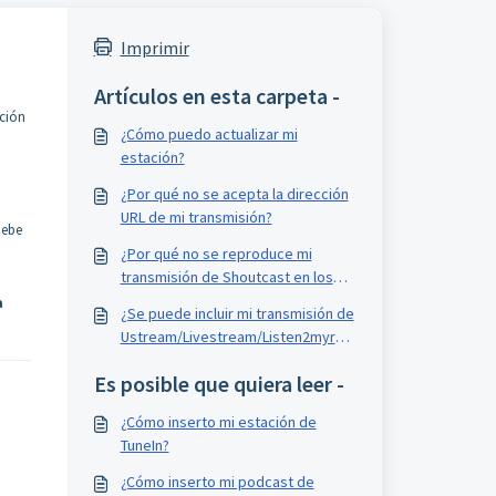
Imprimir
Artículos en esta carpeta -
ción
¿Cómo puedo actualizar mi
estación?
¿Por qué no se acepta la dirección
URL de mi transmisión?
debe
​¿Por qué no se reproduce mi
transmisión de Shoutcast en los
navegadores Chrome?
a
¿Se puede incluir mi transmisión de
Ustream/Livestream/Listen2myradi
o/Caster.fm en TuneIn?
Es posible que quiera leer -
¿Cómo inserto mi estación de
TuneIn?
¿Cómo inserto mi podcast de