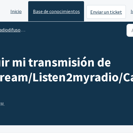
Inicio
Base de conocimientos
I
Enviar un ticket
diodifusoras
ir mi transmisión de
ream/Listen2myradio/Ca
 M.