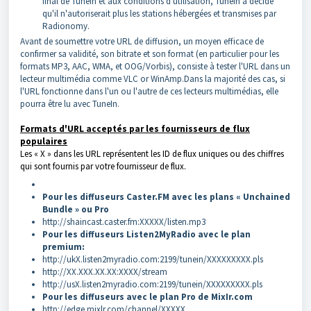
final de TuneIn et aux conditions d'utilisation, TuneIn a décidé
qu'il n'autoriserait plus les stations hébergées et transmises par
Radionomy.
Avant de soumettre votre URL de diffusion, un moyen efficace de
confirmer sa validité, son bitrate et son format (en particulier pour les
formats MP3, AAC, WMA, et OOG/Vorbis), consiste à tester l'URL dans un
lecteur multimédia comme VLC or WinAmp.Dans la majorité des cas, si
l'URL fonctionne dans l'un ou l'autre de ces lecteurs multimédias, elle
pourra être lu avec TuneIn.
Formats d'URL acceptés par les fournisseurs de flux
populaires
Les « X » dans les URL représentent les ID de flux uniques ou des chiffres
qui sont fournis par votre fournisseur de flux.
Pour les diffuseurs Caster.FM avec les plans « Unchained
Bundle » ou Pro
http://shaincast.caster.fm:XXXXX/listen.mp3
Pour les diffuseurs Listen2MyRadio avec le plan
premium:
http://ukX.listen2myradio.com:2199/tunein/XXXXXXXXX.pls
http://XX.XXX.XX.XX:XXXX/stream
http://usX.listen2myradio.com:2199/tunein/XXXXXXXXX.pls
Pour les diffuseurs avec le plan Pro de MixIr.com
http://edge.mixlr.com/channel/XXXXX