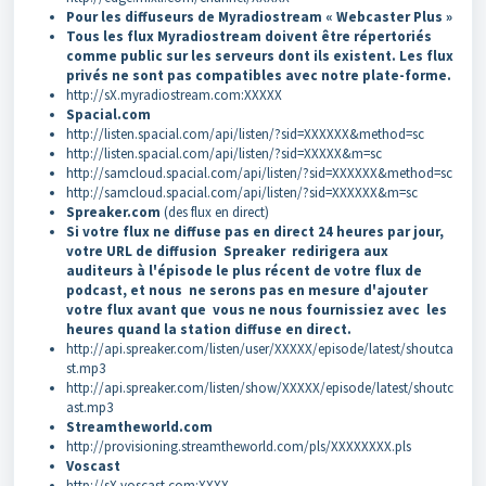
Pour les diffuseurs de Myradiostream « Webcaster Plus »
Tous les flux Myradiostream doivent être répertoriés
comme public sur les serveurs dont ils existent. Les flux
privés ne sont pas compatibles avec notre plate-forme.
http://sX.myradiostream.com:XXXXX
Spacial.com
http://listen.spacial.com/api/listen/?sid=XXXXXX&method=sc
http://listen.spacial.com/api/listen/?sid=XXXXX&m=sc
http://samcloud.spacial.com/api/listen/?sid=XXXXXX&method=sc
http://samcloud.spacial.com/api/listen/?sid=XXXXXX&m=sc
Spreaker.com
(des flux en direct)
Si votre flux ne diffuse pas en direct 24 heures par jour,
votre URL de diffusion Spreaker redirigera aux
auditeurs à l'épisode le plus récent de votre flux de
podcast, et nous ne serons pas en mesure d'ajouter
votre flux avant que vous ne nous fournissiez avec les
heures quand la station diffuse en direct.
http://api.spreaker.com/listen/user/XXXXX/episode/latest/shoutca
st.mp3
http://api.spreaker.com/listen/show/XXXXX/episode/latest/shoutc
ast.mp3
Streamtheworld.com
http://provisioning.streamtheworld.com/pls/XXXXXXXX.pls
Voscast
http://sX.voscast.com:XXXX