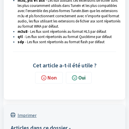
m3u, pls et asx
- Les flux utilisant ces extensions de fichier sont
les plus couramment utilisés dans TuneIn et les plus compatibles
avec l'ensemble des plates-formes TuneIn.Bien que les extensions
m3u et pls fonctionnent correctement avec n'importe quel format
audio, les flux utilisant les extensions de fichier asx sont répertoriés
au format WMA par défaut.
m3u8
- Les flux sont répertoriés au format HLS par défaut
qtl
- Les flux sont répertoriés au format Quicktime par défaut
sdp
- Les flux sont répertoriés au format flash par défaut
Cet article a-t-il été utile ?
Non
Oui
Imprimer
Articles dans ce dossier -