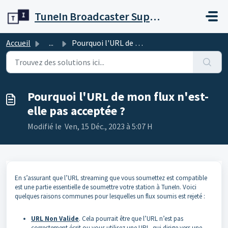
Passer au contenu principal
TuneIn Broadcaster Support
Accueil
...
Pourquoi l'URL de mon flux n'est-elle pas acceptée ?
Pourquoi l'URL de mon flux n'est-
elle pas acceptée ?
Modifié le Ven, 15 Déc., 2023 à 5:07 H
En s’assurant que l’URL streaming que vous soumettez est compatible
est une partie essentielle de soumettre votre station à TuneIn. Voici
quelques raisons communes pour lesquelles un flux soumis est rejeté :
URL Non Valide
. Cela pourrait être que l’URL n’est pas
correctement écrit ou vous utilisez une URL qui dirige vers une