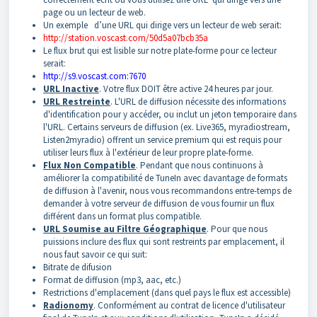
page ou un lecteur de web.
Un exemple d’une URL qui dirige vers un lecteur de web serait:
http://station.voscast.com/50d5a07bcb35a
Le flux brut qui est lisible sur notre plate-forme pour ce lecteur
serait:
http://s9.voscast.com:7670
URL Inactive
. Votre flux DOIT être active 24 heures par jour.
URL Restreinte
. L'URL de diffusion nécessite des informations
d'identification pour y accéder, ou inclut un jeton temporaire dans
l'URL. Certains serveurs de diffusion (ex. Live365, myradiostream,
Listen2myradio) offrent un service premium qui est requis pour
utiliser leurs flux à l'extérieur de leur propre plate-forme.
Flux Non Compatible
. Pendant que nous continuons à
améliorer la compatibilité de TuneIn avec davantage de formats
de diffusion à l'avenir, nous vous recommandons entre-temps de
demander à votre serveur de diffusion de vous fournir un flux
différent dans un format plus compatible.
URL Soumise au Filtre Géographique
. Pour que nous
puissions inclure des flux qui sont restreints par emplacement, il
nous faut savoir ce qui suit:
Bitrate de difusion
Format de diffusion (mp3, aac, etc.)
Restrictions d'emplacement (dans quel pays le flux est accessible)
Radionomy
.
Conformément au contrat de licence d'utilisateur