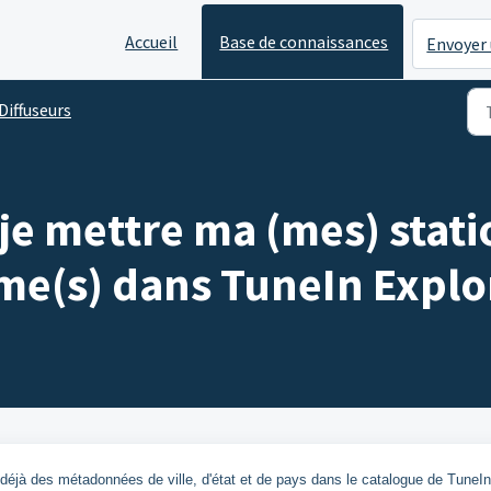
Accueil
Base de connaissances
Envoyer 
Diffuseurs
e mettre ma (mes) stati
e(s) dans TuneIn Explor
 déjà des métadonnées de ville, d'état et de pays dans le catalogue de TuneIn