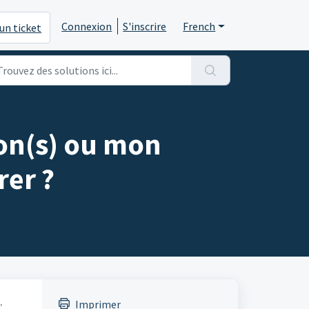
Connexion
S'inscrire
French
un ticket
on(s) ou mon
er ?
,
Imprimer