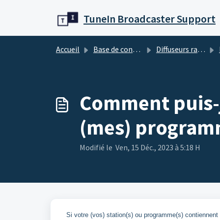
Passer au contenu principal
TuneIn Broadcaster Support
Accueil
Base de connaissances
Diffuseurs radio
Comment puis-j
(mes) programm
Modifié le Ven, 15 Déc., 2023 à 5:18 H
Si votre (vos) station(s) ou programme(s) contiennent