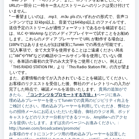
URLの一部分 に一時キー含んだストリームへのリンクは受け付けて
いません。
* 一番望ましいのは、.mp3、.m3u .pls のいずれかの形式で、音声コ
ンテンツでは 32 kbps以上、音楽では64 kbps以上 のファイルです。
送信予定のストリームが適性フォーマットであるかを確認するに
は、VLC や WinAmp などのメディアプレイヤーで試すことをお勧め
します。これらのメディア プレーヤーで URL が動作する場合は、
(100%ではありませんが)ほぼ確実にTunein での再生が可能です。
*記入事項で、全て大文字を使用することはご遠慮ください局名
に”AM”や"FM"などの略語やコールサイン等を使用していない限
り、各単語の最初の文字のみ大文字をご使用ください。例えば、
「THIS RADIO STATION FM」より「This Radio Station FM」の方が望ま
しいです。
また、必要情報の全てが入力されていることを確認してください。
お客様のリクエストを受信した後、弊社のディレクトリへの入力が
完了した時点で、確認メールを送信いたします。
貴局の追加がで
きたら、
「コンテンツをプロモートする方法」t
ページに進み、
埋め込みプレーヤーを使ってTuneInでの貴局のビジビリティ向上を
ご検討ください。埋め込みプレーヤーを利用していただき、弊社か
らの招待メールにお応えいただいた場合、御社のラジオ局、ポッド
キャストなどのリスナー分析ができるツール、Amplifieへのアクセ
スを提供いたします。まずは次のページへお進みください。:
http://tunein.com/broadcasters/promote/
お客様のサイトにコンテンツ用の埋め込みプレーヤーを設置した