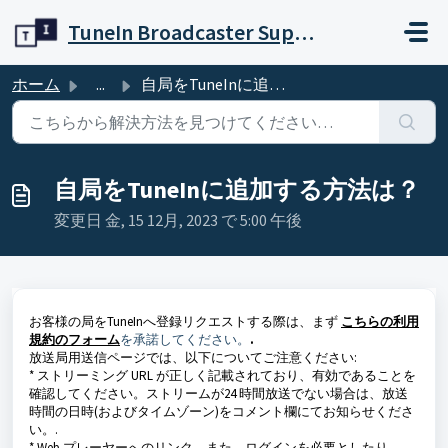
メインコンテンツに移動
TuneIn Broadcaster Support
ホーム
...
自局をTuneInに追加する方法は？
自局をTuneInに追加する方法は？
変更日 金, 15 12月, 2023 で 5:00 午後
お客様の局をTuneInへ登録リクエストする際は、まず
こちらの利用
規約のフォーム
を承諾してください。
.
放送局用送信ページでは、以下についてご注意ください:
* ストリーミング URL が正しく記載されており、有効であることを
確認してください。ストリームが24 時間放送でない場合は、放送
時間の日時(およびタイムゾーン)をコメント欄にてお知らせくださ
い。.
* Web プレーヤーへのリンク、また、ログインを必要としたり、