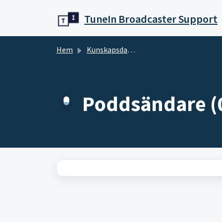
Hoppa över till huvudinnehåll
TuneIn Broadcaster Support
Hem
Kunskapsdatabas
Poddsändare (