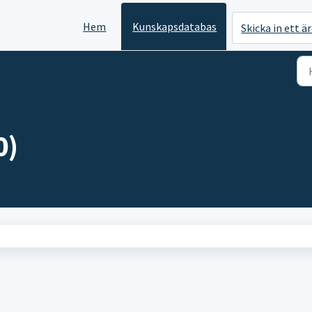
Hem
Kunskapsdatabas
Skicka in ett ä
0)