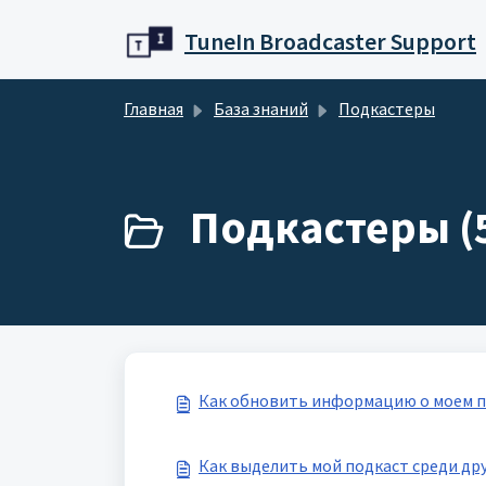
Переход к главному содержимому
TuneIn Broadcaster Support
Главная
База знаний
Подкастеры
Подкастеры (
Как обновить информацию о моем п
Как выделить мой подкаст среди др