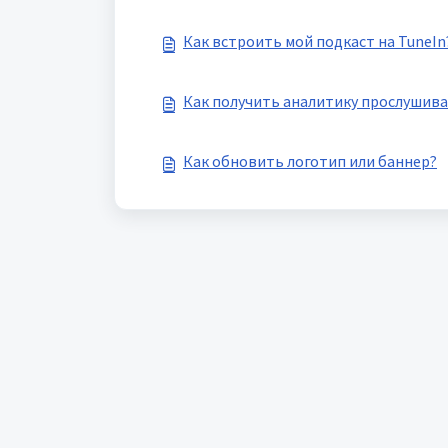
Как встроить мой подкаст на TuneIn
Как получить аналитику прослушива
Как обновить логотип или баннер?