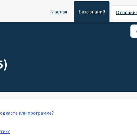
Главная
База знаний
Отправит
5)
одкасте или программе?
угих?