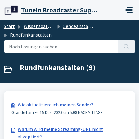
Zum hauptsächlichen Inhalt gehen
TuneIn Broadcaster Support
Start
Wissensdatenbank
Sendeanstalten
Rundfunkanstalten
Rundfunkanstalten (9)
Wie aktualisiere ich meinen Sender?
Geändert am Fr, 15 Dez, 2023 um 5:08 NACHMITTAGS
Warum wird meine Streaming-URL nicht
akzeptiert?